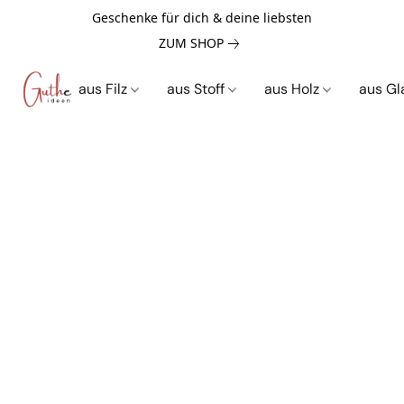
Geschenke für dich & deine liebsten
ZUM SHOP
aus Filz
aus Stoff
aus Holz
aus G