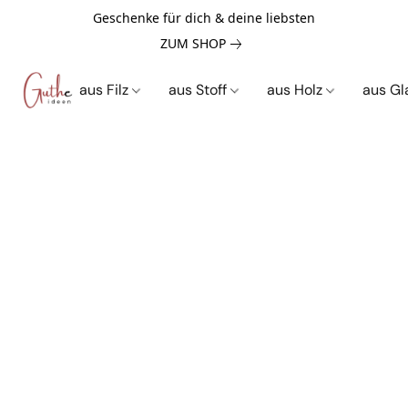
Geschenke für dich & deine liebsten
ZUM SHOP
aus Filz
aus Stoff
aus Holz
aus G