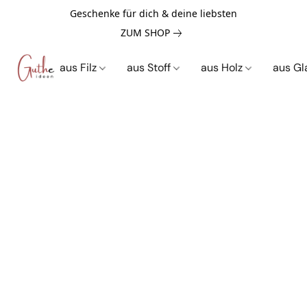
Geschenke für dich & deine liebsten
ZUM SHOP
aus Filz
aus Stoff
aus Holz
aus G