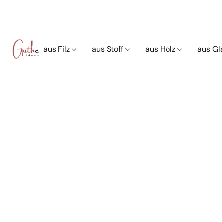
aus Filz
aus Stoff
aus Holz
aus G