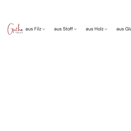
aus Filz
aus Stoff
aus Holz
aus G