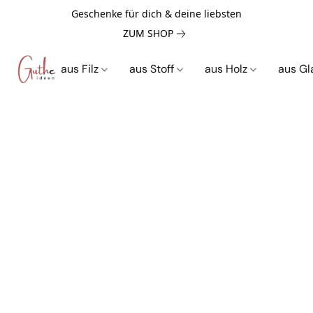
Geschenke für dich & deine liebsten
ZUM SHOP
aus Filz
aus Stoff
aus Holz
aus G